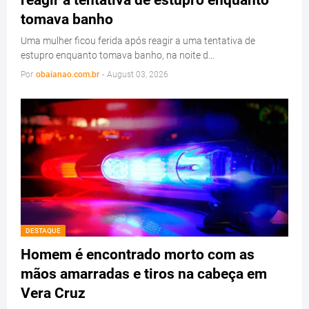
reagir a tentativa de estupro enquanto
tomava banho
Uma mulher ficou ferida após reagir a uma tentativa de
estupro enquanto tomava banho, na noite d…
Por
obaianao.com.br
-
August 03, 2026
DESTAQUE
Homem é encontrado morto com as
mãos amarradas e tiros na cabeça em
Vera Cruz