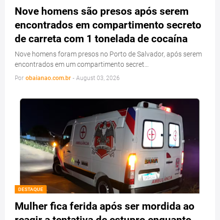
Nove homens são presos após serem
encontrados em compartimento secreto
de carreta com 1 tonelada de cocaína
Nove homens foram presos no Porto de Salvador, após serem
encontrados em um compartimento secret…
Por
obaianao.com.br
-
August 03, 2026
DESTAQUE
Mulher fica ferida após ser mordida ao