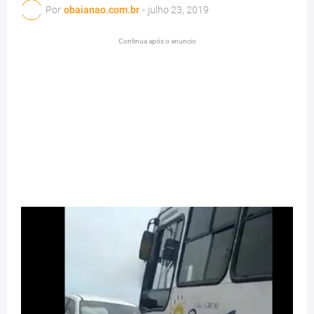
Por
obaianao.com.br
-
julho 23, 2019
Continua após o anuncio