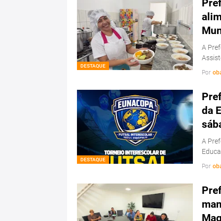
Pref
ali
Mun
A Pref
Assis
DESTAQUE
Por
ob
Pref
da E
sáb
A Pref
Educa
DESTAQUE
Por
ob
Pref
man
Mag