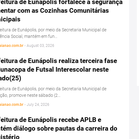
eitura de Eunápolis fortalece a segurança
mentar com as Cozinhas Comunitárias
icipais
eitura de Eunápolis, por meio da Secretaria Municipal de
tência Social, mantém em fun…
aianao.com.br
-
August 03, 2026
eitura de Eunápolis realiza terceira fase
unacopa de Futsal Interescolar neste
ado(25)
eitura de Eunápolis, por meio da Secretaria Municipal de
ção, promove neste sábado (2…
aianao.com.br
-
July 24, 2026
eitura de Eunápolis recebe APLB e
tém diálogo sobre pautas da carreira do
istério