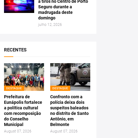
a tiros no Centro de Porto
Seguro durante a
madrugada deste
domingo
julho 12, 2026
RECENTES
DESTAQUE
DESTAQUE
Prefeitura de
Confronto com a
Eunápolis fortalece
polícia deixa dois
a política cultural
suspeitos baleados
com recomposição
no distrito de Santo
do Conselho
Antônio, em
Municipal
Belmonte
August 07, 2026
August 07, 2026