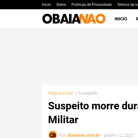
Inicio
Sobre
Politicas de Privacidade
Termos de u
INICIO
Página inicial
Eunapolis
Suspeito morre dur
Militar
Por
obaianao.com.br
-
janeiro 12, 2021