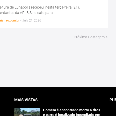
eitura de Eunápolis recebeu, nesta terça-feira (21),
sentantes da APLB Sindicato para…
aianao.com.br
-
July 21, 2026
Próxima Postagem
MAIS VISTAS
PU
Homem é encontrado morto a tiros
e carro é localizado incendiado em