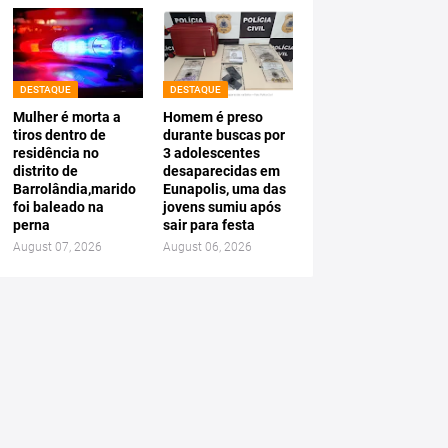
DESTAQUE
DESTAQUE
Mulher é morta a
Homem é preso
tiros dentro de
durante buscas por
residência no
3 adolescentes
distrito de
desaparecidas em
Barrolândia,marido
Eunapolis, uma das
foi baleado na
jovens sumiu após
perna
sair para festa
August 07, 2026
August 06, 2026