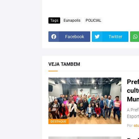
Tags
Eunapolis
POLICIAL
Facebook
Twitter
VEJA TAMBEM
Pref
cul
Mun
A Pref
Esport
DESTAQUE
Por
ob