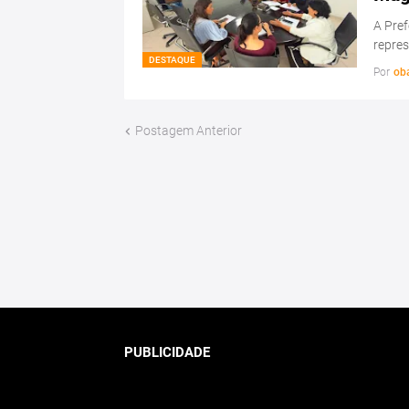
A Pref
repre
DESTAQUE
Por
ob
Postagem Anterior
PUBLICIDADE