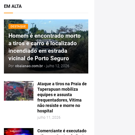
EM ALTA
DESTAQUE
Homem é encontrado morto
a tiros e carro é localizado
incendiado em estrada
vicinal de Porto Seguro
Por
obaianao.com.br
-
julho 12, 2026
Ataque a tiros na Praia de
Taperapuan mobiliza
equipes e assusta
frequentadores, Vitima
não resiste e morre no
hospital
julho 11, 2026
Comerciante é executado