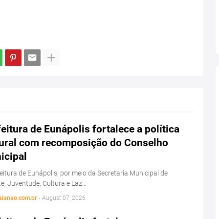
eitura de Eunápolis fortalece a política
tural com recomposição do Conselho
icipal
eitura de Eunápolis, por meio da Secretaria Municipal de
e, Juventude, Cultura e Laz…
aianao.com.br
-
August 07, 2026