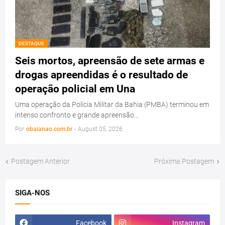
DESTAQUE
Seis mortos, apreensão de sete armas e
drogas apreendidas é o resultado de
operação policial em Una
Uma operação da Polícia Militar da Bahia (PMBA) terminou em
intenso confronto e grande apreensão…
Por
obaianao.com.br
-
August 05, 2026
Postagem Anterior
Próxima Postagem
SIGA-NOS
Facebook
Instagram