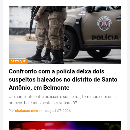
DESTAQUE
Confronto com a polícia deixa dois
suspeitos baleados no distrito de Santo
Antônio, em Belmonte
Um confronto entre policiais e suspeitos, terminou com dois
homens baleados nesta sexta-feira 07…
Por
obaianao.com.br
-
August 07, 2026