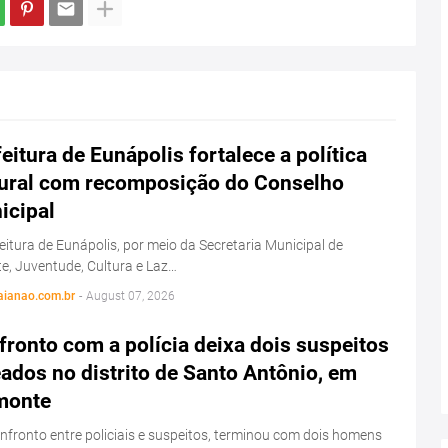
eitura de Eunápolis fortalece a política
tural com recomposição do Conselho
icipal
eitura de Eunápolis, por meio da Secretaria Municipal de
e, Juventude, Cultura e Laz…
aianao.com.br
-
August 07, 2026
ronto com a polícia deixa dois suspeitos
ados no distrito de Santo Antônio, em
monte
fronto entre policiais e suspeitos, terminou com dois homens