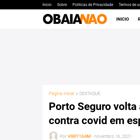
Inicio
Sobre
Politicas de Privacidade
Termos de u
INICIO
Página inicial
DESTAQUE
Porto Seguro volta
contra covid em es
Por
V0RT1G4M
-
novembro 16, 2021