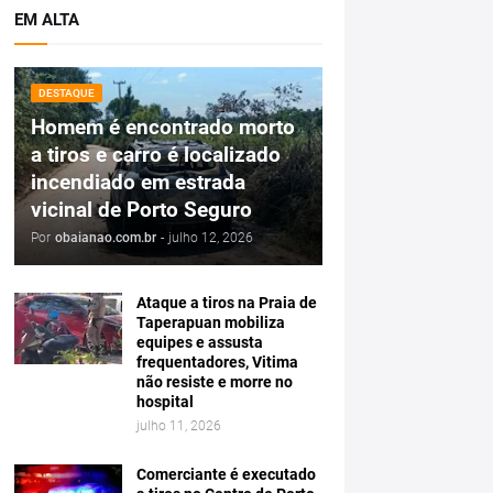
EM ALTA
DESTAQUE
Homem é encontrado morto
a tiros e carro é localizado
incendiado em estrada
vicinal de Porto Seguro
Por
obaianao.com.br
-
julho 12, 2026
Ataque a tiros na Praia de
Taperapuan mobiliza
equipes e assusta
frequentadores, Vitima
não resiste e morre no
hospital
julho 11, 2026
Comerciante é executado