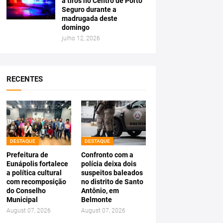
a tiros no Centro de Porto
Seguro durante a
madrugada deste
domingo
julho 12, 2026
RECENTES
DESTAQUE
DESTAQUE
Prefeitura de
Confronto com a
Eunápolis fortalece
polícia deixa dois
a política cultural
suspeitos baleados
com recomposição
no distrito de Santo
do Conselho
Antônio, em
Municipal
Belmonte
August 07, 2026
August 07, 2026