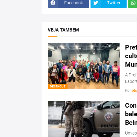
Facebook
Twitter
VEJA TAMBEM
Pref
cul
Mun
A Pref
Esport
DESTAQUE
Por
ob
Conf
bale
Bel
Um con