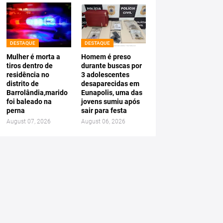
DESTAQUE
DESTAQUE
Mulher é morta a
Homem é preso
tiros dentro de
durante buscas por
residência no
3 adolescentes
distrito de
desaparecidas em
Barrolândia,marido
Eunapolis, uma das
foi baleado na
jovens sumiu após
perna
sair para festa
August 07, 2026
August 06, 2026