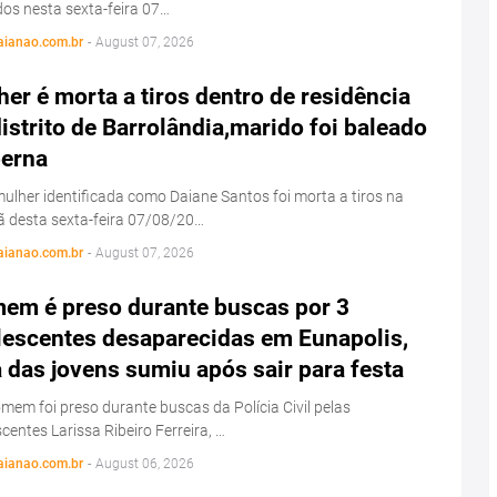
os nesta sexta-feira 07…
aianao.com.br
-
August 07, 2026
er é morta a tiros dentro de residência
istrito de Barrolândia,marido foi baleado
perna
lher identificada como Daiane Santos foi morta a tiros na
 desta sexta-feira 07/08/20…
aianao.com.br
-
August 07, 2026
em é preso durante buscas por 3
lescentes desaparecidas em Eunapolis,
das jovens sumiu após sair para festa
em foi preso durante buscas da Polícia Civil pelas
centes Larissa Ribeiro Ferreira, …
aianao.com.br
-
August 06, 2026