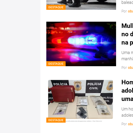
balead
DESTAQUE
Por
ob
Mulh
no d
na 
Uma mu
manhã
DESTAQUE
Por
ob
Hom
ado
uma 
Um hom
adoles
DESTAQUE
Por
ob