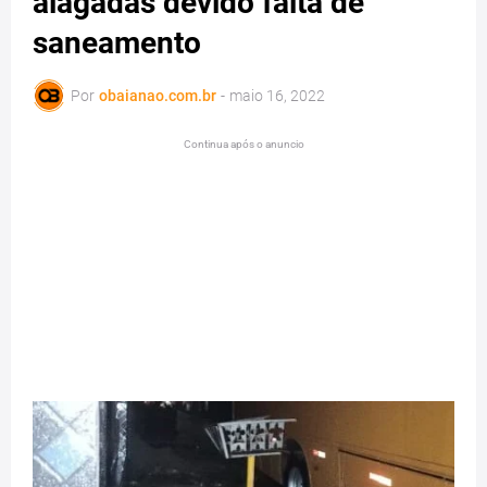
alagadas devido falta de
saneamento
Por
obaianao.com.br
-
maio 16, 2022
Continua após o anuncio