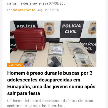
na manhã desta sexta-feira 07/08/20…
Por
obaianao.com.br
-
August 07, 2026
DESTAQUE
Homem é preso durante buscas por 3
adolescentes desaparecidas em
Eunapolis, uma das jovens sumiu após
sair para festa
Um homem foi preso durante buscas da Polícia Civil pelas
adolescentes Larissa Ribeiro Ferreira, …