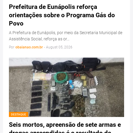
Prefeitura de Eunápolis reforça
orientações sobre o Programa Gás do
Povo
A Prefeitura de Eunápolis, por meio da Secretaria Municipal de
Assistência Social, reforça as or…
Por
obaianao.com.br
-
August 05, 2026
DESTAQUE
Seis mortos, apreensão de sete armas e
drogas apreendidas é o resultado de