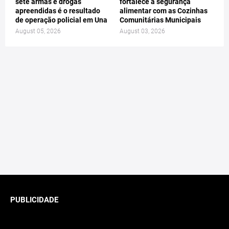
sete armas e drogas
fortalece a segurança
apreendidas é o resultado
alimentar com as Cozinhas
de operação policial em Una
Comunitárias Municipais
August 05, 2026
August 03, 2026
PUBLICIDADE