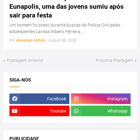
Eunapolis, uma das jovens sumiu após
sair para festa
Um homem foi preso durante buscas da Polícia Civil pelas
adolescentes Larissa Ribeiro Ferreira, …
Por
obaianao.com.br
-
August 06, 2026
Postagem Anterior
Próxima Postagem
SIGA-NOS
Facebook
Instagram
Youtube
Whatsapp
PUBLICIDADE