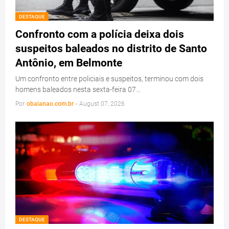
DESTAQUE
Confronto com a polícia deixa dois
suspeitos baleados no distrito de Santo
Antônio, em Belmonte
Um confronto entre policiais e suspeitos, terminou com dois
homens baleados nesta sexta-feira 07…
Por
obaianao.com.br
-
August 07, 2026
DESTAQUE