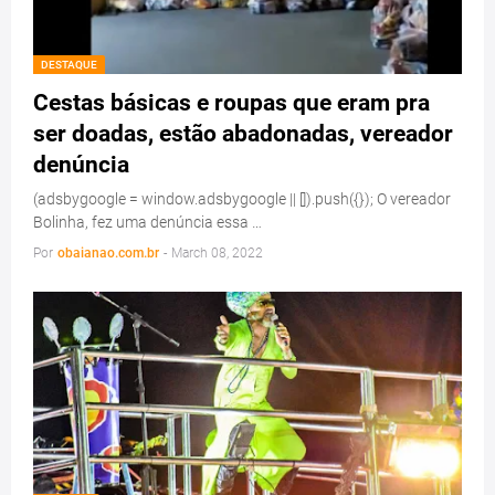
DESTAQUE
Cestas básicas e roupas que eram pra
ser doadas, estão abadonadas, vereador
denúncia
(adsbygoogle = window.adsbygoogle || []).push({}); O vereador
Bolinha, fez uma denúncia essa …
Por
obaianao.com.br
-
March 08, 2022