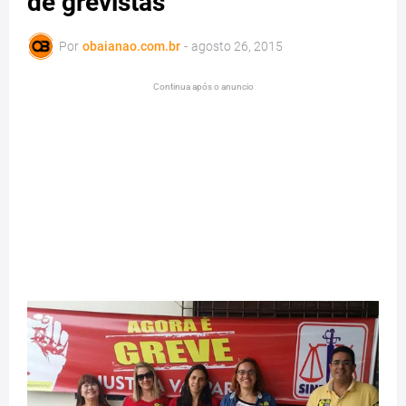
de grevistas
Por
obaianao.com.br
-
agosto 26, 2015
Continua após o anuncio