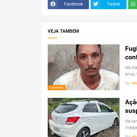
Facebook
Twitter
VEJA TAMBEM
Fugi
con
Na man
anos, 
Por
ob
CIDADES
Ação
sus
Na tar
Indepe
Por
ob