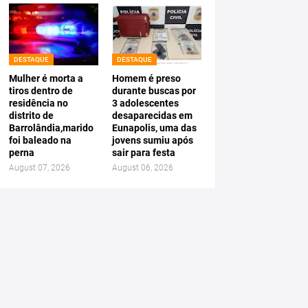
DESTAQUE
DESTAQUE
Mulher é morta a
Homem é preso
tiros dentro de
durante buscas por
residência no
3 adolescentes
distrito de
desaparecidas em
Barrolândia,marido
Eunapolis, uma das
foi baleado na
jovens sumiu após
perna
sair para festa
August 07, 2026
August 06, 2026