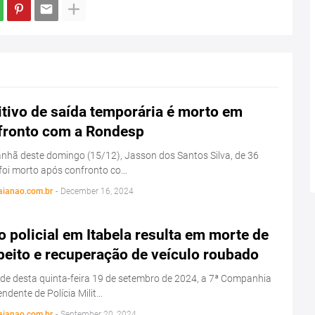
tivo de saída temporária é morto em
fronto com a Rondesp
hã deste domingo (15/12), Jasson dos Santos Silva, de 36
foi morto após confronto co…
aianao.com.br
-
December 16, 2024
 policial em Itabela resulta em morte de
peito e recuperação de veículo roubado
de desta quinta-feira 19 de setembro de 2024, a 7ª Companhia
ndente de Polícia Milit…
aianao.com.br
-
September 20, 2024