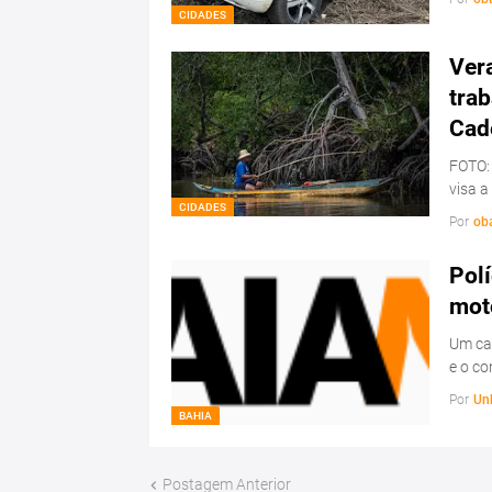
CIDADES
Ver
trab
Cad
FOTO:
visa a
CIDADES
Por
ob
Polí
mot
Um ca
e o c
Por
Un
BAHIA
Postagem Anterior