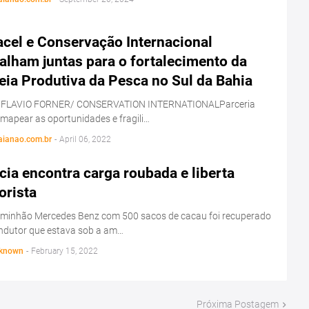
acel e Conservação Internacional
alham juntas para o fortalecimento da
eia Produtiva da Pesca no Sul da Bahia
 FLAVIO FORNER/ CONSERVATION INTERNATIONALParceria
 mapear as oportunidades e fragili…
aianao.com.br
-
April 06, 2022
cia encontra carga roubada e liberta
orista
minhão Mercedes Benz com 500 sacos de cacau foi recuperado
ondutor que estava sob a am…
known
-
February 15, 2022
Próxima Postagem