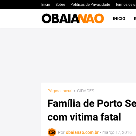
Inicio
Sobre
Politicas de Privacidade
Termos de u
INICIO
Página inicial
CIDADES
Família de Porto S
com vitima fatal
Por
obaianao.com.br
-
março 17, 2016