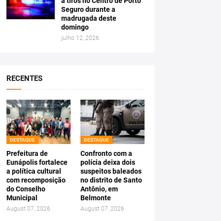
a tiros no Centro de Porto
Seguro durante a
madrugada deste
domingo
julho 12, 2026
RECENTES
DESTAQUE
DESTAQUE
Prefeitura de
Confronto com a
Eunápolis fortalece
polícia deixa dois
a política cultural
suspeitos baleados
com recomposição
no distrito de Santo
do Conselho
Antônio, em
Municipal
Belmonte
August 07, 2026
August 07, 2026