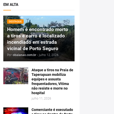
EM ALTA
DESTAQUE
Homem é encontrado morto
a tiros e carro é localizado
incendiado em estrada
vicinal de Porto Seguro
Por
obaianao.com.br
-
julho 12, 2026
Ataque a tiros na Praia de
Taperapuan mobiliza
equipes e assusta
frequentadores, Vitima
não resiste e morre no
hospital
julho 11, 2026
Comerciante é executado