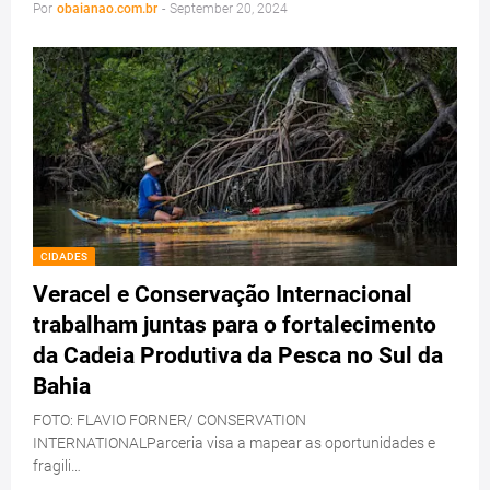
Por
obaianao.com.br
-
September 20, 2024
CIDADES
Veracel e Conservação Internacional
trabalham juntas para o fortalecimento
da Cadeia Produtiva da Pesca no Sul da
Bahia
FOTO: FLAVIO FORNER/ CONSERVATION
INTERNATIONALParceria visa a mapear as oportunidades e
fragili…