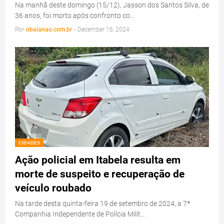
Na manhã deste domingo (15/12), Jasson dos Santos Silva, de
36 anos, foi morto após confronto co…
Por
obaianao.com.br
-
December 16, 2024
CIDADES
Ação policial em Itabela resulta em
morte de suspeito e recuperação de
veículo roubado
Na tarde desta quinta-feira 19 de setembro de 2024, a 7ª
Companhia Independente de Polícia Milit…