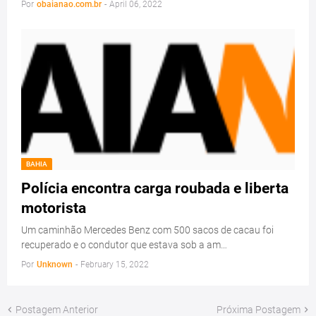
Por
obaianao.com.br
-
April 06, 2022
BAHIA
Polícia encontra carga roubada e liberta
motorista
Um caminhão Mercedes Benz com 500 sacos de cacau foi
recuperado e o condutor que estava sob a am…
Por
Unknown
-
February 15, 2022
Postagem Anterior
Próxima Postagem