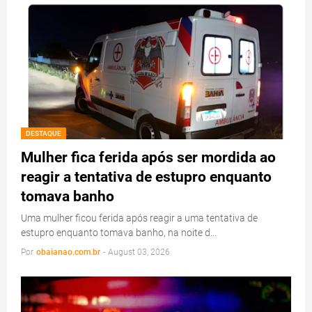
DESTAQUE
Mulher fica ferida após ser mordida ao
reagir a tentativa de estupro enquanto
tomava banho
Uma mulher ficou ferida após reagir a uma tentativa de
estupro enquanto tomava banho, na noite d…
Por
obaianao.com.br
-
August 03, 2026