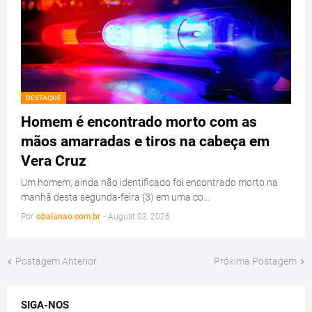
DESTAQUE
Homem é encontrado morto com as
mãos amarradas e tiros na cabeça em
Vera Cruz
Um homem, ainda não identificado foi encontrado morto na
manhã desta segunda-feira (3) em uma co…
Por
obaianao.com.br
-
August 03, 2026
Postagem Anterior
Próxima Postagem
SIGA-NOS