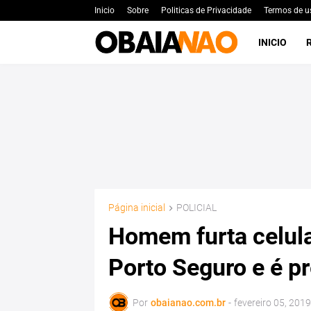
Inicio
Sobre
Politicas de Privacidade
Termos de u
INICIO
Página inicial
POLICIAL
Homem furta celula
Porto Seguro e é p
Por
obaianao.com.br
-
fevereiro 05, 2019