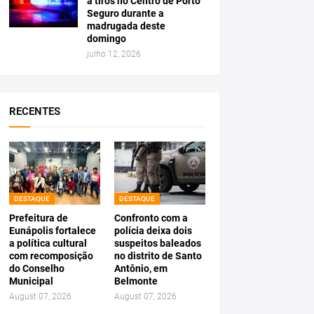
a tiros no Centro de Porto
Seguro durante a
madrugada deste
domingo
julho 12, 2026
RECENTES
DESTAQUE
DESTAQUE
Prefeitura de
Confronto com a
Eunápolis fortalece
polícia deixa dois
a política cultural
suspeitos baleados
com recomposição
no distrito de Santo
do Conselho
Antônio, em
Municipal
Belmonte
August 07, 2026
August 07, 2026