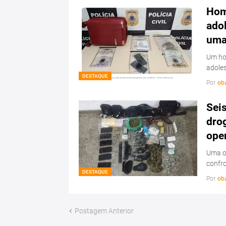
Hom
ado
uma 
Um hom
adoles
DESTAQUE
Por
ob
Sei
drog
ope
Uma op
confr
DESTAQUE
Por
ob
Postagem Anterior