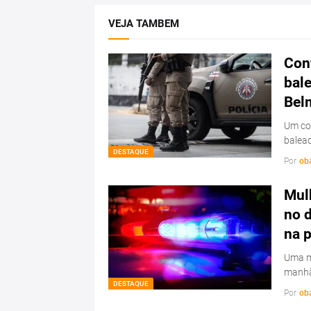
VEJA TAMBEM
Conf
bale
Bel
Um con
balead
DESTAQUE
Por
ob
Mulh
no d
na 
Uma mu
manhã
DESTAQUE
Por
ob