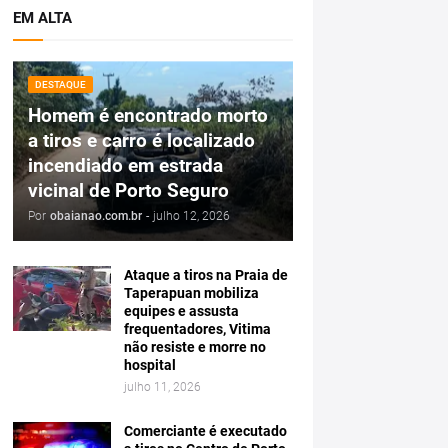
EM ALTA
DESTAQUE
Homem é encontrado morto
a tiros e carro é localizado
incendiado em estrada
vicinal de Porto Seguro
Por
obaianao.com.br
-
julho 12, 2026
Ataque a tiros na Praia de
Taperapuan mobiliza
equipes e assusta
frequentadores, Vitima
não resiste e morre no
hospital
julho 11, 2026
Comerciante é executado