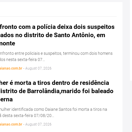
ronto com a polícia deixa dois suspeitos
ados no distrito de Santo Antônio, em
monte
fronto entre policiais e suspeitos, terminou com dois homens
os nesta sexta-feira 07…
aianao.com.br
-
August 07, 2026
er é morta a tiros dentro de residência
istrito de Barrolândia,marido foi baleado
perna
lher identificada como Daiane Santos foi morta a tiros na
 desta sexta-feira 07/08/20…
aianao.com.br
-
August 07, 2026