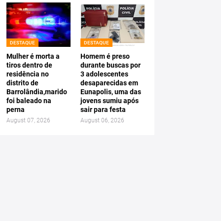
DESTAQUE
DESTAQUE
Mulher é morta a
Homem é preso
tiros dentro de
durante buscas por
residência no
3 adolescentes
distrito de
desaparecidas em
Barrolândia,marido
Eunapolis, uma das
foi baleado na
jovens sumiu após
perna
sair para festa
August 07, 2026
August 06, 2026