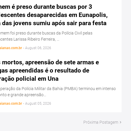
em é preso durante buscas por 3
lescentes desaparecidas em Eunapolis,
das jovens sumiu após sair para festa
em foi preso durante buscas da Polícia Civil pelas
centes Larissa Ribeiro Ferreira, …
aianao.com.br
-
August 06, 2026
s mortos, apreensão de sete armas e
as apreendidas é o resultado de
ração policial em Una
eração da Polícia Militar da Bahia (PMBA) terminou em intenso
onto e grande apreensão…
aianao.com.br
-
August 05, 2026
Próxima Postagem