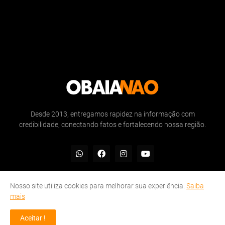
Desde 2013, entregamos rapidez na informação com
credibilidade, conectando fatos e fortalecendo nossa região.
Nosso site utiliza cookies para melhorar sua experiência.
Saiba
mais
Inicio
Sobre
Politicas de Privacidade
Contate-nos
Aceitar !
© OBAIANAO 2013 - 2025 | Rapidez na informação