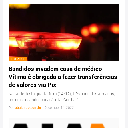
DESTAQUE
Bandidos invadem casa de médico -
Vítima é obrigada a fazer transferências
de valores via Pix
Na tarde desta quarta-feira (14/12), três bandidos armados,
um deles usando macacão da "Coelba “…
Por
obaianao.com.br
-
December 14, 2022