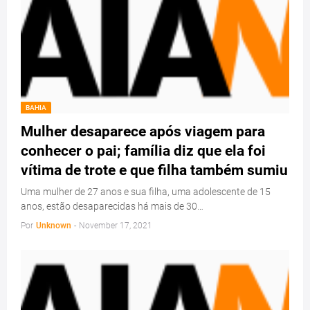
BAHIA
Mulher desaparece após viagem para
conhecer o pai; família diz que ela foi
vítima de trote e que filha também sumiu
Uma mulher de 27 anos e sua filha, uma adolescente de 15
anos, estão desaparecidas há mais de 30…
Por
Unknown
-
November 17, 2021