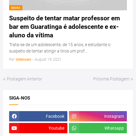
BAHIA
Suspeito de tentar matar professor em
bar em Guaratinga é adolescente e ex-
aluno da vítima
Trata-se de um adolescente, de 15 anos, e estudante o
suspeito de tentar atingir a tiros um prof…
Por
Unknown
-
August 19, 2021
Postagem Anterior
Próxima Postagem
SIGA-NOS
Facebook
Instagram
Youtube
Whatsapp