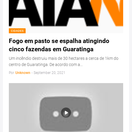
CIDADES
Fogo em pasto se espalha atingindo
cinco fazendas em Guaratinga
Um incêndio destruiu mais de 30 hectares a cerca de 1km do
centro de Guaratinga. De acordo com a…
Por
Unknown
-
September 20, 2021